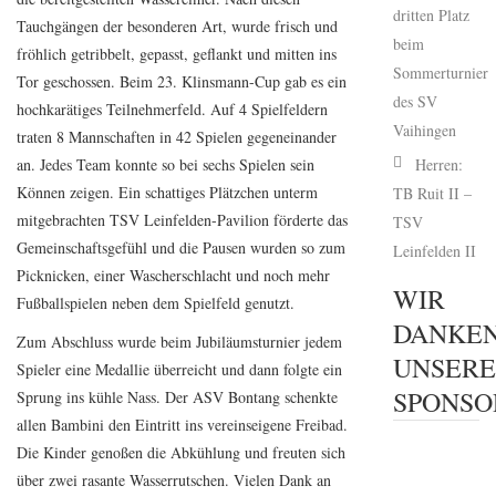
dritten Platz
Tauchgängen der besonderen Art, wurde frisch und
beim
fröhlich getribbelt, gepasst, geflankt und mitten ins
Sommerturnier
Tor geschossen. Beim 23. Klinsmann-Cup gab es ein
des SV
hochkarätiges Teilnehmerfeld. Auf 4 Spielfeldern
Vaihingen
traten 8 Mannschaften in 42 Spielen gegeneinander
an. Jedes Team konnte so bei sechs Spielen sein
Herren:
Können zeigen. Ein schattiges Plätzchen unterm
TB Ruit II –
mitgebrachten TSV Leinfelden-Pavilion förderte das
TSV
Gemeinschaftsgefühl und die Pausen wurden so zum
Leinfelden II
Picknicken, einer Wascherschlacht und noch mehr
WIR
Fußballspielen neben dem Spielfeld genutzt.
DANKE
Zum Abschluss wurde beim Jubiläumsturnier jedem
UNSER
Spieler eine Medallie überreicht und dann folgte ein
SPONSO
Sprung ins kühle Nass. Der ASV Bontang schenkte
allen Bambini den Eintritt ins vereinseigene Freibad.
Die Kinder genoßen die Abkühlung und freuten sich
über zwei rasante Wasserrutschen. Vielen Dank an