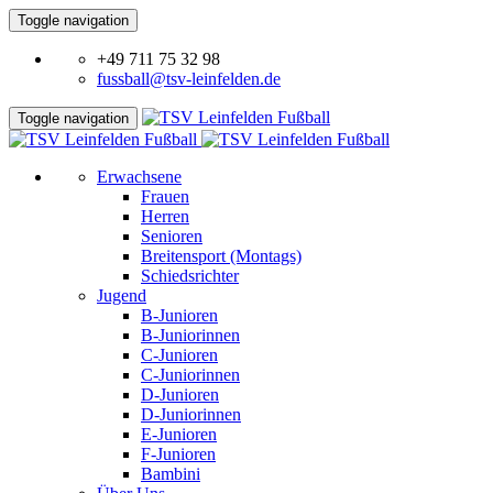
Toggle navigation
+49 711 75 32 98
fussball@tsv-leinfelden.de
Toggle navigation
Erwachsene
Frauen
Herren
Senioren
Breitensport (Montags)
Schiedsrichter
Jugend
B-Junioren
B-Juniorinnen
C-Junioren
C-Juniorinnen
D-Junioren
D-Juniorinnen
E-Junioren
F-Junioren
Bambini