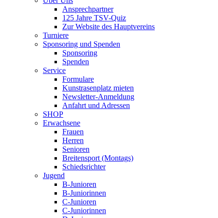
Über Uns
Ansprechpartner
125 Jahre TSV-Quiz
Zur Website des Hauptvereins
Turniere
Sponsoring und Spenden
Sponsoring
Spenden
Service
Formulare
Kunstrasenplatz mieten
Newsletter-Anmeldung
Anfahrt und Adressen
SHOP
Erwachsene
Frauen
Herren
Senioren
Breitensport (Montags)
Schiedsrichter
Jugend
B-Junioren
B-Juniorinnen
C-Junioren
C-Juniorinnen