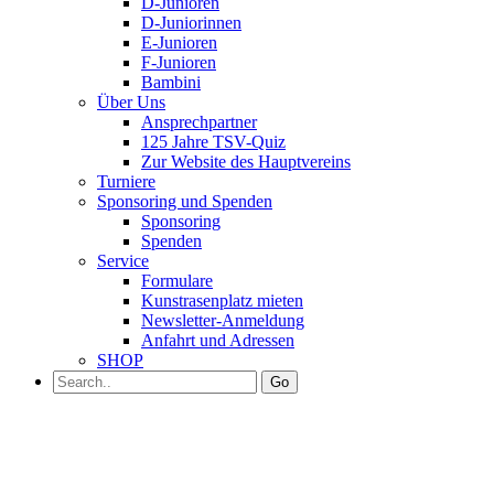
D-Junioren
D-Juniorinnen
E-Junioren
F-Junioren
Bambini
Über Uns
Ansprechpartner
125 Jahre TSV-Quiz
Zur Website des Hauptvereins
Turniere
Sponsoring und Spenden
Sponsoring
Spenden
Service
Formulare
Kunstrasenplatz mieten
Newsletter-Anmeldung
Anfahrt und Adressen
SHOP
Go