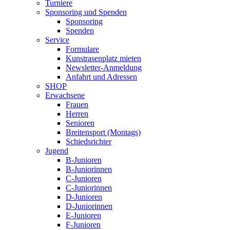
Turniere
Sponsoring und Spenden
Sponsoring
Spenden
Service
Formulare
Kunstrasenplatz mieten
Newsletter-Anmeldung
Anfahrt und Adressen
SHOP
Erwachsene
Frauen
Herren
Senioren
Breitensport (Montags)
Schiedsrichter
Jugend
B-Junioren
B-Juniorinnen
C-Junioren
C-Juniorinnen
D-Junioren
D-Juniorinnen
E-Junioren
F-Junioren