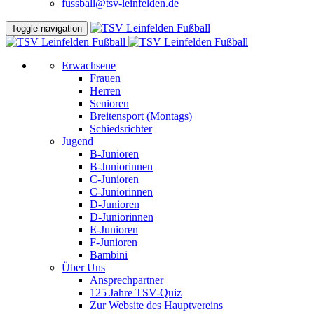
fussball@tsv-leinfelden.de
Toggle navigation
Erwachsene
Frauen
Herren
Senioren
Breitensport (Montags)
Schiedsrichter
Jugend
B-Junioren
B-Juniorinnen
C-Junioren
C-Juniorinnen
D-Junioren
D-Juniorinnen
E-Junioren
F-Junioren
Bambini
Über Uns
Ansprechpartner
125 Jahre TSV-Quiz
Zur Website des Hauptvereins