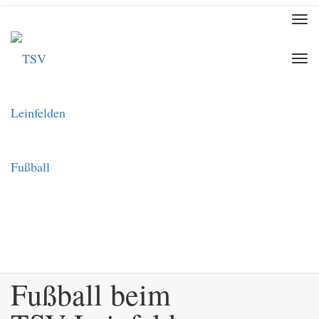
Togg
navi
Togg
navi
Fußball beim