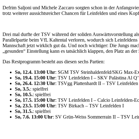
Defrim Saljoni und Michele Zaccaro sorgten schon in der Anfangsvier
trotz weiterer aussichtsreicher Chancen für Leinfelden und eines Kopf
Drei mal durfte der TSV während der soliden Auswärtsvorstellung also
Parallelpartie beim VfL Kaltental verloren, wodurch sich Leinfeldens V
Mannschaft jetzt wirklich gut da. Und noch wichtiger: Die Jungs mach
„gesunden“ Einstellung kann es tatsächlich klappen, den Platz an der
Das Restprogramm besteht aus diesen sechs Partien:
So, 12.4. 13:00 Uhr
: SGM TSV Steinhaldenfeld/SKG Max-Ext
So, 19.4. 15:00 Uhr
: TSV Leinfelden I – SKV Palästina Al Q’u
So, 26.4. 12:30 Uhr
: TSVgg Plattenhardt II – TSV Leinfelden 
So, 3.5.
: spielfrei
So, 10.5.
: spielfrei
So, 17.5. 15:00 Uhr
: TSV Leinfelden I – Calcio Leinfelden-Ec
Sa, 23.5. 15:00 Uhr
: TSV Birkach – TSV Leinfelden I
So, 31.5.
: spielfrei
So, 7.6. 13:00 Uhr
: SV Grün-Weiss Sommerrain II – TSV Lein