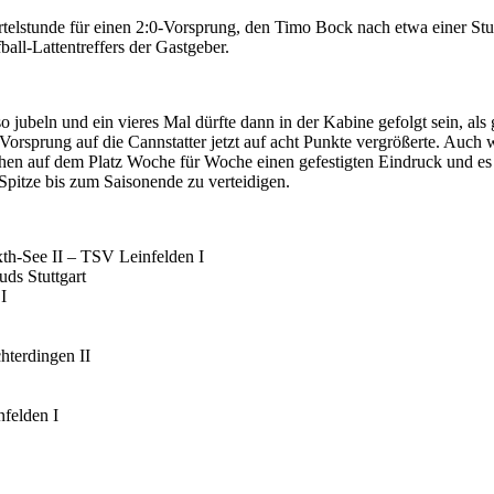
telstunde für einen 2:0-Vorsprung, den Timo Bock nach etwa einer Stun
ball-Lattentreffers der Gastgeber.
 jubeln und ein vieres Mal dürfte dann in der Kabine gefolgt sein, al
orsprung auf die Cannstatter jetzt auf acht Punkte vergrößerte. Auch wen
en auf dem Platz Woche für Woche einen gefestigten Eindruck und es ist
 Spitze bis zum Saisonende zu verteidigen.
h-See II – TSV Leinfelden I
ds Stuttgart
I
hterdingen II
felden I