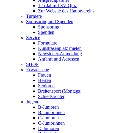
Ansprechpartner
125 Jahre TSV-Quiz
Zur Website des Hauptvereins
Turniere
Sponsoring und Spenden
Sponsoring
Spenden
Service
Formulare
Kunstrasenplatz mieten
Newsletter-Anmeldung
Anfahrt und Adressen
SHOP
Erwachsene
Frauen
Herren
Senioren
Breitensport (Montags)
Schiedsrichter
Jugend
B-Junioren
B-Juniorinnen
C-Junioren
C-Juniorinnen
D-Junioren