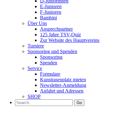
D-Juniorinnen
E-Junioren
F-Junioren
Bambini
Über Uns
Ansprechpartner
125 Jahre TSV-Quiz
Zur Website des Hauptvereins
Turniere
Sponsoring und Spenden
Sponsoring
Spenden
Service
Formulare
Kunstrasenplatz mieten
Newsletter-Anmeldung
Anfahrt und Adressen
SHOP
Go