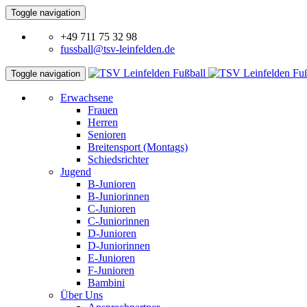
Toggle navigation
+49 711 75 32 98
fussball@tsv-leinfelden.de
Toggle navigation
Erwachsene
Frauen
Herren
Senioren
Breitensport (Montags)
Schiedsrichter
Jugend
B-Junioren
B-Juniorinnen
C-Junioren
C-Juniorinnen
D-Junioren
D-Juniorinnen
E-Junioren
F-Junioren
Bambini
Über Uns