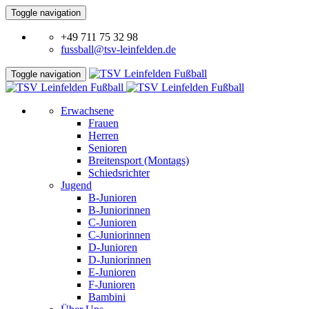
Toggle navigation
+49 711 75 32 98
fussball@tsv-leinfelden.de
Toggle navigation
Erwachsene
Frauen
Herren
Senioren
Breitensport (Montags)
Schiedsrichter
Jugend
B-Junioren
B-Juniorinnen
C-Junioren
C-Juniorinnen
D-Junioren
D-Juniorinnen
E-Junioren
F-Junioren
Bambini