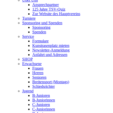
Über Uns
Ansprechpartner
125 Jahre TSV-Quiz
Zur Website des Hauptvereins
Turniere
Sponsoring und Spenden
Sponsoring
Spenden
Service
Formulare
Kunstrasenplatz mieten
Newsletter-Anmeldung
Anfahrt und Adressen
SHOP
Erwachsene
Frauen
Herren
Senioren
Breitensport (Montags)
Schiedsrichter
Jugend
B-Junioren
B-Juniorinnen
C-Junioren
C-Juniorinnen