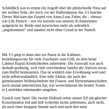
Schließlich war es erneut ein Angriff über die pfeilschnelle Nina auf
der rechten Seite, der noch vor der Halbzeitpause das 3:1 brachte.
Dieses Mal kam das Zuspiel von Anna-Lena Zuber, die – ebenso
wie Lilo Pietsch – erst vor kurzem von unseren B-Juniorinnen
aufgerückt ist. Beide sind inzwischen mehr als ordentlich
„angekommen“ und standen nicht ohne Grund in der Startelf.
Mit 3:1 ging es dann also zur Pause in die Kabinen,
beziehungsweise für viele Zuschauer zum Grill, an dem heute
Labinot Hajrizi Köstlichkeiten zubereitete. Die Auswahl war auch
deshalb großartig, weil viele verschiedene Spieler der Aktiven etwas
zum Buffet beisteuerten. Das ist wirklich eine Erwähnung wert und
nicht selbstverständlich. Eine tolle Aktion, die nach der
gemeinsamen Weihnachtsfeier der Frauen- und Herrenmannschaften
noch einmal unterstrichen hat, wie wertschätzend die beiden Teams
in Leinfelden miteinander umgehen.
Zurück zum Spiel: Die zweite Halbzeit setzte unsere Elf mit gleicher
Konzentration fort und ließ weiterhin nichts anbrennen, auch nicht,
als nach einer knappen Stunde nach und nach drei neue