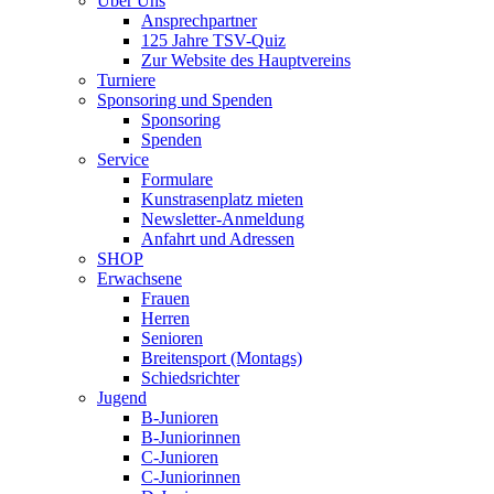
Über Uns
Ansprechpartner
125 Jahre TSV-Quiz
Zur Website des Hauptvereins
Turniere
Sponsoring und Spenden
Sponsoring
Spenden
Service
Formulare
Kunstrasenplatz mieten
Newsletter-Anmeldung
Anfahrt und Adressen
SHOP
Erwachsene
Frauen
Herren
Senioren
Breitensport (Montags)
Schiedsrichter
Jugend
B-Junioren
B-Juniorinnen
C-Junioren
C-Juniorinnen