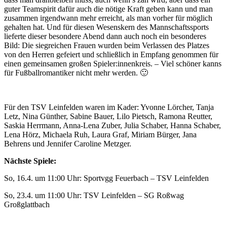
guter Teamspirit dafür auch die nötige Kraft geben kann und man
zusammen irgendwann mehr erreicht, als man vorher für möglich
gehalten hat. Und für diesen Wesenskern des Mannschaftssports
lieferte dieser besondere Abend dann auch noch ein besonderes
Bild: Die siegreichen Frauen wurden beim Verlassen des Platzes
von den Herren gefeiert und schließlich in Empfang genommen für
einen gemeinsamen großen Spieler:innenkreis. – Viel schöner kanns
für Fußballromantiker nicht mehr werden. 🙂
Für den TSV Leinfelden waren im Kader: Yvonne Lörcher, Tanja
Letz, Nina Günther, Sabine Bauer, Lilo Pietsch, Ramona Reutter,
Saskia Herrmann, Anna-Lena Zuber, Julia Schaber, Hanna Schaber,
Lena Hörz, Michaela Ruh, Laura Graf, Miriam Bürger, Jana
Behrens und Jennifer Caroline Metzger.
Nächste Spiele:
So, 16.4. um 11:00 Uhr: Sportvgg Feuerbach – TSV Leinfelden
So, 23.4. um 11:00 Uhr: TSV Leinfelden – SG Roßwag
Großglattbach