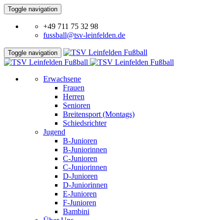
Toggle navigation
+49 711 75 32 98
fussball@tsv-leinfelden.de
Toggle navigation
Erwachsene
Frauen
Herren
Senioren
Breitensport (Montags)
Schiedsrichter
Jugend
B-Junioren
B-Juniorinnen
C-Junioren
C-Juniorinnen
D-Junioren
D-Juniorinnen
E-Junioren
F-Junioren
Bambini