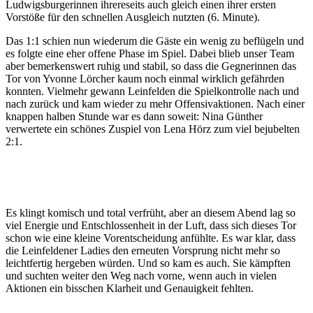
Ludwigsburgerinnen ihrereseits auch gleich einen ihrer ersten
Vorstöße für den schnellen Ausgleich nutzten (6. Minute).
Das 1:1 schien nun wiederum die Gäste ein wenig zu beflügeln und
es folgte eine eher offene Phase im Spiel. Dabei blieb unser Team
aber bemerkenswert ruhig und stabil, so dass die Gegnerinnen das
Tor von Yvonne Lörcher kaum noch einmal wirklich gefährden
konnten. Vielmehr gewann Leinfelden die Spielkontrolle nach und
nach zurück und kam wieder zu mehr Offensivaktionen. Nach einer
knappen halben Stunde war es dann soweit: Nina Günther
verwertete ein schönes Zuspiel von Lena Hörz zum viel bejubelten
2:1.
Es klingt komisch und total verfrüht, aber an diesem Abend lag so
viel Energie und Entschlossenheit in der Luft, dass sich dieses Tor
schon wie eine kleine Vorentscheidung anfühlte. Es war klar, dass
die Leinfeldener Ladies den erneuten Vorsprung nicht mehr so
leichtfertig hergeben würden. Und so kam es auch. Sie kämpften
und suchten weiter den Weg nach vorne, wenn auch in vielen
Aktionen ein bisschen Klarheit und Genauigkeit fehlten.