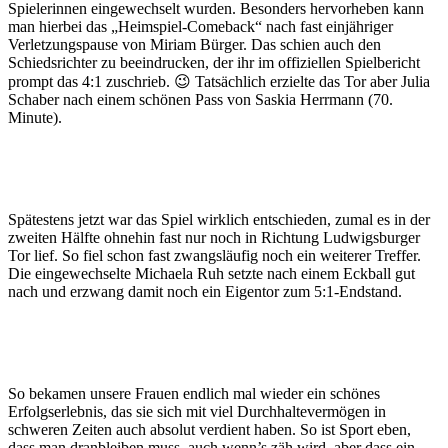
Spielerinnen eingewechselt wurden. Besonders hervorheben kann
man hierbei das „Heimspiel-Comeback“ nach fast einjähriger
Verletzungspause von Miriam Bürger. Das schien auch den
Schiedsrichter zu beeindrucken, der ihr im offiziellen Spielbericht
prompt das 4:1 zuschrieb. 😉 Tatsächlich erzielte das Tor aber Julia
Schaber nach einem schönen Pass von Saskia Herrmann (70.
Minute).
Spätestens jetzt war das Spiel wirklich entschieden, zumal es in der
zweiten Hälfte ohnehin fast nur noch in Richtung Ludwigsburger
Tor lief. So fiel schon fast zwangsläufig noch ein weiterer Treffer.
Die eingewechselte Michaela Ruh setzte nach einem Eckball gut
nach und erzwang damit noch ein Eigentor zum 5:1-Endstand.
So bekamen unsere Frauen endlich mal wieder ein schönes
Erfolgserlebnis, das sie sich mit viel Durchhaltevermögen in
schweren Zeiten auch absolut verdient haben. So ist Sport eben,
dass man dranbleiben muss, auch wenn’s zäh wird, aber dass ein