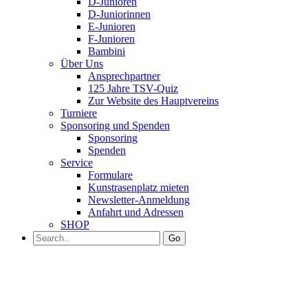
D-Junioren
D-Juniorinnen
E-Junioren
F-Junioren
Bambini
Über Uns
Ansprechpartner
125 Jahre TSV-Quiz
Zur Website des Hauptvereins
Turniere
Sponsoring und Spenden
Sponsoring
Spenden
Service
Formulare
Kunstrasenplatz mieten
Newsletter-Anmeldung
Anfahrt und Adressen
SHOP
Go