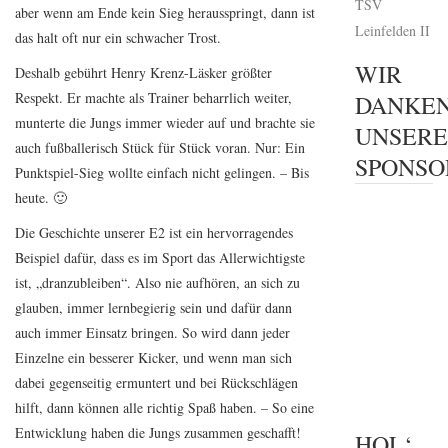
TSV
aber wenn am Ende kein Sieg herausspringt, dann ist
Leinfelden II
das halt oft nur ein schwacher Trost.
WIR
Deshalb gebührt Henry Krenz-Läsker größter
Respekt. Er machte als Trainer beharrlich weiter,
DANKE
munterte die Jungs immer wieder auf und brachte sie
UNSER
auch fußballerisch Stück für Stück voran. Nur: Ein
SPONSO
Punktspiel-Sieg wollte einfach nicht gelingen. – Bis
heute. 🙂
Die Geschichte unserer E2 ist ein hervorragendes
Beispiel dafür, dass es im Sport das Allerwichtigste
ist, „dranzubleiben“. Also nie aufhören, an sich zu
glauben, immer lernbegierig sein und dafür dann
auch immer Einsatz bringen. So wird dann jeder
Einzelne ein besserer Kicker, und wenn man sich
dabei gegenseitig ermuntert und bei Rückschlägen
hilft, dann können alle richtig Spaß haben. – So eine
Entwicklung haben die Jungs zusammen geschafft!
HOL‘