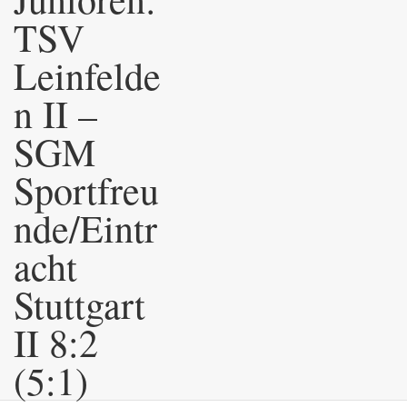
TSV
Leinfelde
n II –
SGM
Sportfreu
nde/Eintr
acht
Stuttgart
II 8:2
(5:1)