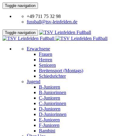
Toggle navigation
+49 711 75 32 98
fussball@tsv-leinfelden.de
Toggle navigation
Erwachsene
Frauen
Herren
Senioren
Breitensport (Montags)
Schiedsrichter
Jugend
B-Junioren
B-Juniorinnen
C-Junioren
C-Juniorinnen
D-Junioren
D-Juniorinnen
E-Junioren
F-Junioren
Bambini