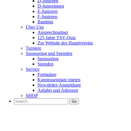
D-Junioren
D-Juniorinnen
E-Junioren
F-Junioren
Bambini
Über Uns
Ansprechpartner
125 Jahre TSV-Quiz
Zur Website des Hauptvereins
Turniere
Sponsoring und Spenden
Sponsoring
Spenden
Service
Formulare
Kunstrasenplatz mieten
Newsletter-Anmeldung
Anfahrt und Adressen
SHOP
Go