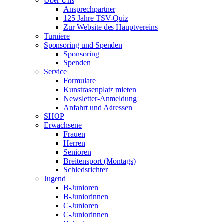
Über Uns
Ansprechpartner
125 Jahre TSV-Quiz
Zur Website des Hauptvereins
Turniere
Sponsoring und Spenden
Sponsoring
Spenden
Service
Formulare
Kunstrasenplatz mieten
Newsletter-Anmeldung
Anfahrt und Adressen
SHOP
Erwachsene
Frauen
Herren
Senioren
Breitensport (Montags)
Schiedsrichter
Jugend
B-Junioren
B-Juniorinnen
C-Junioren
C-Juniorinnen