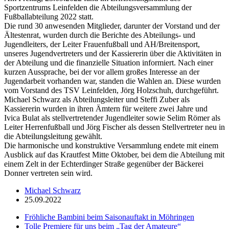
Sportzentrums Leinfelden die Abteilungsversammlung der
Fußballabteilung 2022 statt.
Die rund 30 anwesenden Mitglieder, darunter der Vorstand und der
Ältestenrat, wurden durch die Berichte des Abteilungs- und
Jugendleiters, der Leiter Frauenfußball und AH/Breitensport,
unseres Jugendvertreters und der Kassiererin über die Aktivitäten in
der Abteilung und die finanzielle Situation informiert. Nach einer
kurzen Aussprache, bei der vor allem großes Interesse an der
Jugendarbeit vorhanden war, standen die Wahlen an. Diese wurden
vom Vorstand des TSV Leinfelden, Jörg Holzschuh, durchgeführt.
Michael Schwarz als Abteilungsleiter und Steffi Zuber als
Kassiererin wurden in ihren Ämtern für weitere zwei Jahre und
Ivica Bulat als stellvertretender Jugendleiter sowie Selim Römer als
Leiter Herrenfußball und Jörg Fischer als dessen Stellvertreter neu in
die Abteilungsleitung gewählt.
Die harmonische und konstruktive Versammlung endete mit einem
Ausblick auf das Krautfest Mitte Oktober, bei dem die Abteilung mit
einem Zelt in der Echterdinger Straße gegenüber der Bäckerei
Donner vertreten sein wird.
Michael Schwarz
25.09.2022
Fröhliche Bambini beim Saisonauftakt in Möhringen
Tolle Premiere für uns beim „Tag der Amateure“