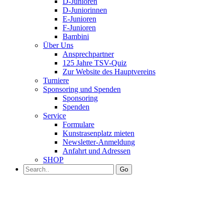
D-Junioren
D-Juniorinnen
E-Junioren
F-Junioren
Bambini
Über Uns
Ansprechpartner
125 Jahre TSV-Quiz
Zur Website des Hauptvereins
Turniere
Sponsoring und Spenden
Sponsoring
Spenden
Service
Formulare
Kunstrasenplatz mieten
Newsletter-Anmeldung
Anfahrt und Adressen
SHOP
Go