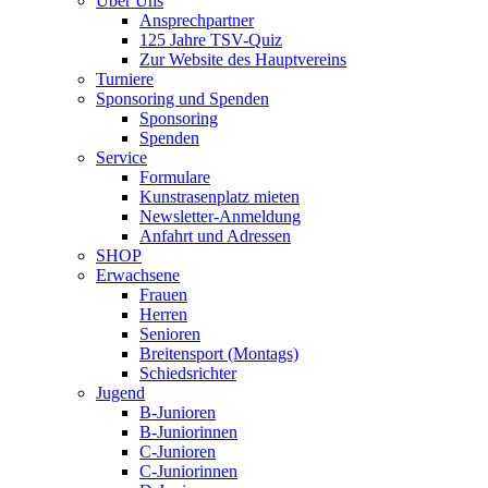
Über Uns
Ansprechpartner
125 Jahre TSV-Quiz
Zur Website des Hauptvereins
Turniere
Sponsoring und Spenden
Sponsoring
Spenden
Service
Formulare
Kunstrasenplatz mieten
Newsletter-Anmeldung
Anfahrt und Adressen
SHOP
Erwachsene
Frauen
Herren
Senioren
Breitensport (Montags)
Schiedsrichter
Jugend
B-Junioren
B-Juniorinnen
C-Junioren
C-Juniorinnen