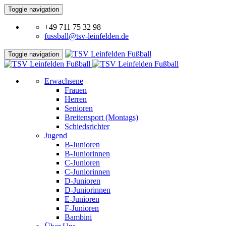
Toggle navigation
+49 711 75 32 98
fussball@tsv-leinfelden.de
Toggle navigation
Erwachsene
Frauen
Herren
Senioren
Breitensport (Montags)
Schiedsrichter
Jugend
B-Junioren
B-Juniorinnen
C-Junioren
C-Juniorinnen
D-Junioren
D-Juniorinnen
E-Junioren
F-Junioren
Bambini