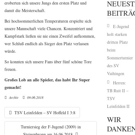
NEUEST
eroberten sich unsere Jungs den ersten Platz und
damit die Meisterschaft.
BEITRÄ
Bei hochsommerlichen Temperaturen erspielte sich
E-Jugend
unsere Mannschaft viele Chancen. Konzentriert und
holt starken
Kampfstark ließen sie nie einen Zweifel aufkommen,
dritten Platz
wer Schluß endlich als Sieger den Platz verlassen
beim
würde.
Sommerturnier
So konnten sich unsere Fans über fünf schöne Tore
des SV
freuen.
Vaihingen
Großes Lob an alle Spieler, das habt Ihr Super
Herren:
gemacht!
TB Ruit II –
Archiv
09.06.2018
TSV
Leinfelden II
TSV Leinfelden – SV Hoffeld I 3:8
WIR
Turniersieg der F-Jugend (2009) in
DANKE
Steinenbronn am 16.06.2018