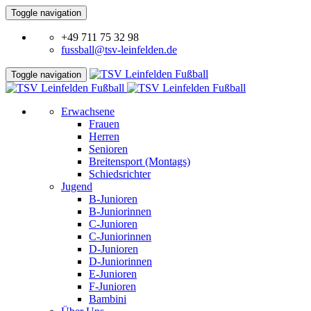
Toggle navigation
+49 711 75 32 98
fussball@tsv-leinfelden.de
Toggle navigation
Erwachsene
Frauen
Herren
Senioren
Breitensport (Montags)
Schiedsrichter
Jugend
B-Junioren
B-Juniorinnen
C-Junioren
C-Juniorinnen
D-Junioren
D-Juniorinnen
E-Junioren
F-Junioren
Bambini