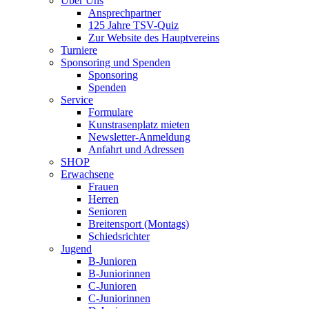
Über Uns
Ansprechpartner
125 Jahre TSV-Quiz
Zur Website des Hauptvereins
Turniere
Sponsoring und Spenden
Sponsoring
Spenden
Service
Formulare
Kunstrasenplatz mieten
Newsletter-Anmeldung
Anfahrt und Adressen
SHOP
Erwachsene
Frauen
Herren
Senioren
Breitensport (Montags)
Schiedsrichter
Jugend
B-Junioren
B-Juniorinnen
C-Junioren
C-Juniorinnen