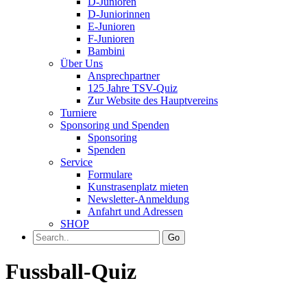
D-Junioren
D-Juniorinnen
E-Junioren
F-Junioren
Bambini
Über Uns
Ansprechpartner
125 Jahre TSV-Quiz
Zur Website des Hauptvereins
Turniere
Sponsoring und Spenden
Sponsoring
Spenden
Service
Formulare
Kunstrasenplatz mieten
Newsletter-Anmeldung
Anfahrt und Adressen
SHOP
Go
Fussball-Quiz